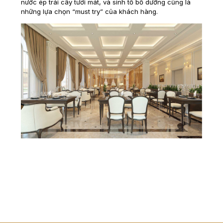
nước ép trái cây tươi mát, và sinh tố bổ dưỡng cũng là
những lựa chọn “must try” của khách hàng.